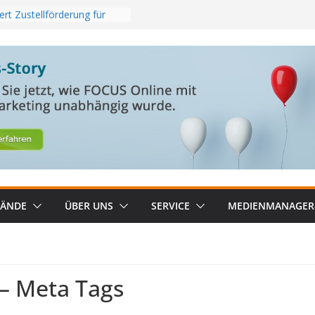
rt Zustellförderung für
se Regionalzeitungen
anagerKompakt KW 31/26
ie: Psychische Belastung
eigt
t 2026_2: RMS TOP Kombi
rung aus
elt neuen Streaming-
in Österreich
BÄNDE
ÜBER UNS
SERVICE
MEDIENMANAGER
– Meta Tags