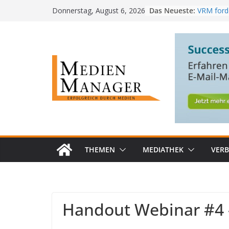
Skip
Das Neueste:
VRM forde
Donnerstag, August 6, 2026
to
kostenlo
MedienM
content
PwC-Stud
im Job st
Radiotes
baut Füh
RTL+ erzi
Bestwert 
THEMEN
MEDIATHEK
VER
Handout Webinar #4 