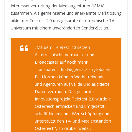
Interessenvertretung der Mediaagenturen (IGMA)
zusammen. Als gemeinsame und anerkannte Marktlösung
bildet der Teletest 2.0 das gesamte österreichische TV-
Universum mit einem unveränderten Sender-Set ab.
„Mit dem Teletest 2.0 setzen
österreichische Vermarkter und
Broadcaster auf noch mehr
Transparenz. Im Gegensatz zu globalen
Plattformen können Werbetreibende
und Agenturen auf valide und auditierte
Daten vertrauen. Das gesamte
Innovationsprojekt Teletest 2.0 wurde in
Österreich entwickelt und umgesetzt,
schafft hierzulande Wertschöpfung und
unterstützt den TV- und Medienstandort
Österreich“, so Gruber weiter.