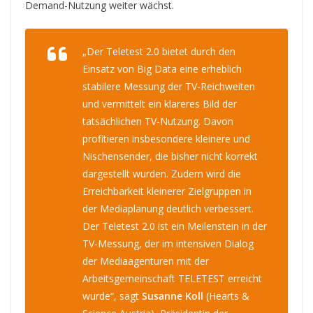
Demand-Nutzung weiter wächst.
„Der Teletest 2.0 bietet durch den
Einsatz von Big Data eine erheblich
stabilere Messung der TV-Reichweiten
und vermittelt ein klareres Bild der
tatsächlichen TV-Nutzung. Davon
profitieren insbesondere kleinere und
Nischensender, die bisher nicht korrekt
dargestellt wurden. Zudem wird die
Erreichbarkeit kleinerer Zielgruppen in
der Mediaplanung deutlich verbessert.
Der Teletest 2.0 ist ein Meilenstein in der
TV-Messung, der im intensiven Dialog
der Mediaagenturen mit der
Arbeitsgemeinschaft TELETEST erreicht
wurde“, sagt
Susanne Koll
(Hearts &