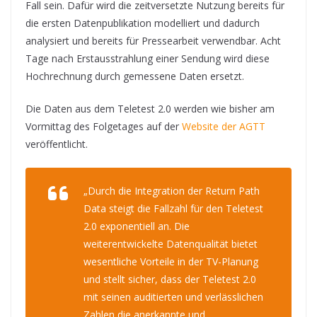
Fall sein. Dafür wird die zeitversetzte Nutzung bereits für
die ersten Datenpublikation modelliert und dadurch
analysiert und bereits für Pressearbeit verwendbar. Acht
Tage nach Erstausstrahlung einer Sendung wird diese
Hochrechnung durch gemessene Daten ersetzt.
Die Daten aus dem Teletest 2.0 werden wie bisher am
Vormittag des Folgetages auf der
Website der AGTT
veröffentlicht.
„Durch die Integration der Return Path
Data steigt die Fallzahl für den Teletest
2.0 exponentiell an. Die
weiterentwickelte Datenqualität bietet
wesentliche Vorteile in der TV-Planung
und stellt sicher, dass der Teletest 2.0
mit seinen auditierten und verlässlichen
Zahlen die anerkannte und