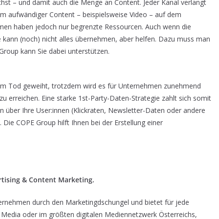
hst – und damit auch die Menge an Content. Jeder Kanal verlangt
lem aufwändiger Content – beispielsweise Video – auf dem
hmen haben jedoch nur begrenzte Ressourcen. Auch wenn die
Sie kann (noch) nicht alles übernehmen, aber helfen. Dazu muss man
 Group kann Sie dabei unterstützen.
 dem Tod geweiht, trotzdem wird es für Unternehmen zunehmend
zu erreichen. Eine starke 1st-Party-Daten-Strategie zahlt sich somit
en über Ihre User:innen (Klickraten, Newsletter-Daten oder andere
Die COPE Group hilft Ihnen bei der Erstellung einer
rtising & Content Marketing.
rnehmen durch den Marketingdschungel und bietet für jede
l Media oder im größten digitalen Mediennetzwerk Österreichs,