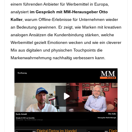
einem führenden Anbieter für Werbemittel in Europa,
analysiert
im Gespräch mit MM-Herausgeber Otto
Koller
, warum Offline-Erlebnisse für Unternehmen wieder
an Bedeutung gewinnen. Er zeigt, wie Marken mit kreativen
analogen Ansätzen die Kundenbindung stärken, welche
Werbemittel gezielt Emotionen wecken und wie ein cleverer
Mix aus digitalen und physischen Touchpoints die
Markenwahrnehmung nachhaltig verbessern kann.
Digital Detox im Handel
00:00
Digital Detox im Handel
Digital Detox