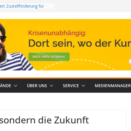
rt Zustellförderung für
se Regionalzeitungen
anagerKompakt KW 31/26
ie: Psychische Belastung
eigt
t 2026_2: RMS TOP Kombi
rung aus
elt neuen Streaming-
in Österreich
BÄNDE
ÜBER UNS
SERVICE
MEDIENMANAGER
 sondern die Zukunft