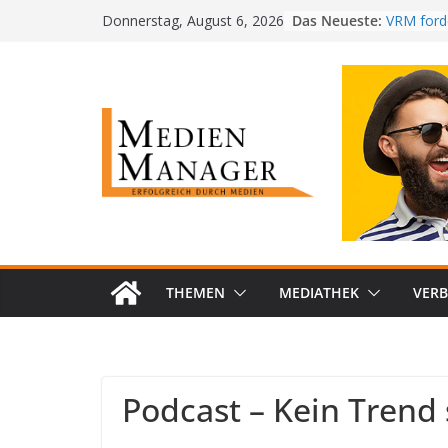
Skip
Das Neueste:
VRM forde
Donnerstag, August 6, 2026
to
kostenlo
MedienM
content
PwC-Stud
im Job st
Radiotes
baut Füh
RTL+ erzi
Bestwert 
THEMEN
MEDIATHEK
VER
Podcast – Kein Trend