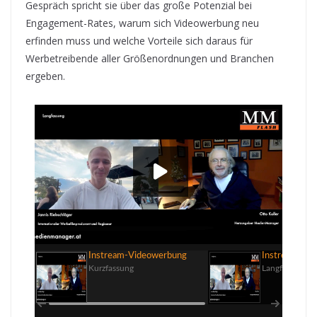
Gespräch spricht sie über das große Potenzial bei
Engagement-Rates, warum sich Videowerbung neu
erfinden muss und welche Vorteile sich daraus für
Werbetreibende aller Größenordnungen und Branchen
ergeben.
Instream-Videowerbung
00:00
Instream-Videowerbung
Instream-Vi
Kurzfassung
Langfassung