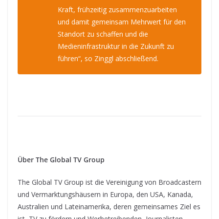
Kraft, frühzeitig zusammenzuarbeiten
und damit gemeinsam Mehrwert für den
Standort zu schaffen und die
Medieninfrastruktur in die Zukunft zu
führen“, so Zinggl abschließend.
Über The Global TV Group
The Global TV Group ist die Vereinigung von Broadcastern
und Vermarktungshäusern in Europa, den USA, Kanada,
Australien und Lateinamerika, deren gemeinsames Ziel es
ist, TV zu fördern und Werbetreibenden, Journalisten,