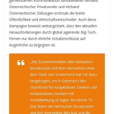
gemeinsamen Kommunikation sensibilisieren Verband
Österreichischer Privatsender und Verband
Österreichischer Zeitungen erstmals die breite
Öffentlichkeit und Wirtschaftsentscheider. Auch diese
Kampagne beweist wirkungsstark, dass den aktuellen
Herausforderungen durch global agierende Big-Tech-
Firmen nur durch ehrliche Schulterschlüsse auf
Augenhöhe zu begegnen ist.
„Die Zusammenarbeit aller relevanten
Broadcaster und ihrer Vermarkter unter
dem Dach von Screenforce hat mit dazu
beigetragen, um in Österreich den
Grundstein für kooperatives Denken und
kollaboratives Handeln mit
Vorbildwirkung zu legen. Am World TV
Day feiern die heimischen Broadcaster
und ihre Vermarkter den Mut und die