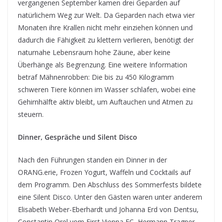
vergangenen September kamen drei Geparden auf
natürlichem Weg zur Welt. Da Geparden nach etwa vier
Monaten ihre Krallen nicht mehr einziehen können und
dadurch die Fähigkeit zu klettern verlieren, benötigt der
naturnahe Lebensraum hohe Zäune, aber keine
Überhänge als Begrenzung. Eine weitere Information
betraf Mähnenrobben: Die bis zu 450 Kilogramm
schweren Tiere können im Wasser schlafen, wobei eine
Gehirnhälfte aktiv bleibt, um Auftauchen und Atmen zu
steuern.
Dinner, Gespräche und Silent Disco
Nach den Führungen standen ein Dinner in der
ORANG.erie, Frozen Yogurt, Waffeln und Cocktails auf
dem Programm. Den Abschluss des Sommerfests bildete
eine Silent Disco. Unter den Gästen waren unter anderem
Elisabeth Weber-Eberhardt und Johanna Erd von Dentsu,
Constantin Orel vom First Vienna FC, Hermann Tragner