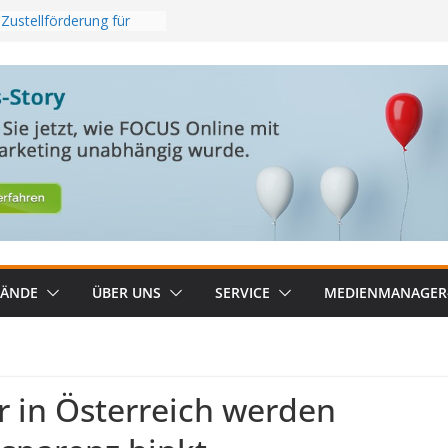
Zustellförderung für
Regionalzeitungen
gerKompakt KW 31/26
 Psychische Belastung
026_2: RMS TOP Kombi
g aus
 neuen Streaming-
Österreich
BÄNDE
ÜBER UNS
SERVICE
MEDIENMANAGER
r in Österreich werden