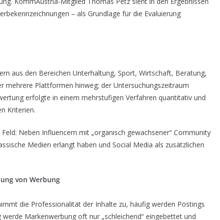
dung. KommAustria-Mitglied Thomas Petz sieht in den Ergebnissen
Werbekennzeichnungen – als Grundlage für die Evaluierung
ern aus den Bereichen Unterhaltung, Sport, Wirtschaft, Beratung,
über mehrere Plattformen hinweg; der Untersuchungszeitraum
rtung erfolgte in einem mehrstufigen Verfahren quantitativ und
n Kriterien.
m Feld: Neben Influencern mit „organisch gewachsener“ Community
lassische Medien erlangt haben und Social Media als zusätzlichen
hnung von Werbung
 nimmt die Professionalität der Inhalte zu, häufig werden Postings
g werde Markenwerbung oft nur „schleichend“ eingebettet und