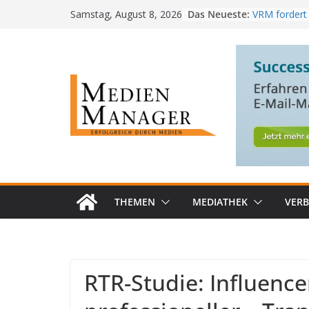
Skip
Das Neueste:
VRM fordert 
Samstag, August 8, 2026
to
kostenlose 
MedienMana
content
PwC-Studie:
im Job steigt
Radiotest 2
baut Führun
RTL+ erzielt
Bestwert in 
THEMEN
MEDIATHEK
VER
RTR-Studie: Influence