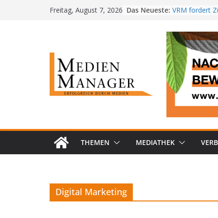
Skip
Das Neueste:
VRM fordert Zu
Freitag, August 7, 2026
to
kostenlose Re
MedienManag
content
PwC-Studie: P
im Job steigt
Radiotest 20
baut Führung 
RTL+ erzielt 
Bestwert in Ös
THEMEN
MEDIATHEK
VER
Digital Marketing