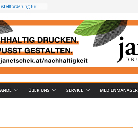
stellförderung für
gionalzeitungen
erKompakt KW 31/26
sychische Belastung
26_2: RMS TOP Kombi
aus
neuen Streaming-
terreich
BÄNDE
ÜBER UNS
SERVICE
MEDIENMANAGER