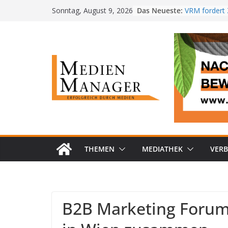
Skip
Das Neueste:
VRM fordert 
Sonntag, August 9, 2026
to
kostenlose R
MedienMana
content
PwC-Studie: 
im Job steigt
Radiotest 2
baut Führung
RTL+ erzielt
Bestwert in 
THEMEN
MEDIATHEK
VER
B2B Marketing Forum