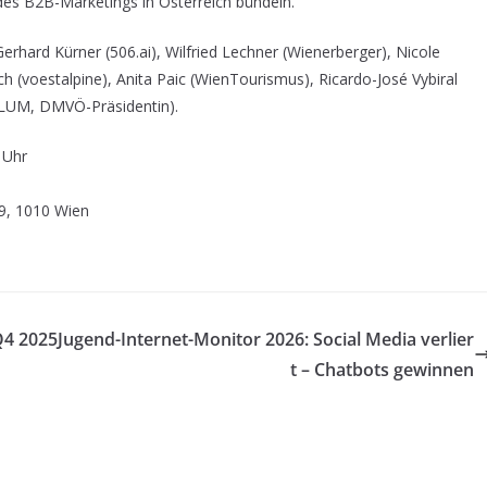
es B2B-Marketings in Österreich bündeln.
rhard Kürner (506.ai), Wilfried Lechner (Wienerberger), Nicole
ch (voestalpine), Anita Paic (WienTourismus), Ricardo-José Vybiral
ELUM, DMVÖ-Präsidentin).
 Uhr
9, 1010 Wien
Q4 2025
Jugend-Internet-Monitor 2026: Social Media verlier
t – Chatbots gewinnen