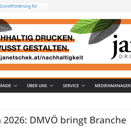
Zustellförderung für
egionalzeitungen
gerKompakt KW 31/26
Psychische Belastung
026_2: RMS TOP Kombi
 aus
 neuen Streaming-
Österreich
BÄNDE
ÜBER UNS
SERVICE
MEDIENMANAGER
 2026: DMVÖ bringt Branche