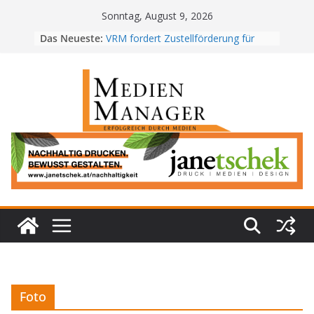
Skip
Sonntag, August 9, 2026
to
Das Neueste:
VRM fordert Zustellförderung für
content
kostenlose Regionalzeitungen
MedienManagerKompakt KW 31/26
PwC-Studie: Psychische Belastung
im Job steigt
Radiotest 2026_2: RMS TOP Kombi
baut Führung aus
RTL+ erzielt neuen Streaming-
Bestwert in Österreich
Foto